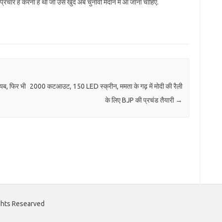
रचार है करना है था जो उसे खुद अब चुनावी मैदान में आ जाना चाहिए.
ायब, फिर भी
2000 कटआउट, 150 LED स्क्रीन, ममता के गढ़ में मोदी की रैली
के लिए BJP की प्रचंड तैयारी
→
ights Researved