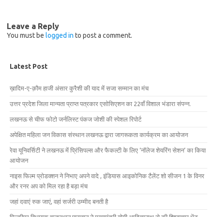
Leave a Reply
You must be
logged in
to post a comment.
Latest Post
ख़ादिम-ए-क़ौम हाजी अंसार कुरैशी की याद में सजा सम्मान का मंच
उत्तर प्रदेश जिला मान्यता प्राप्त पत्रकार एसोसिएशन का 22वाँ विशाल भंडारा संपन्न.
लखनऊ से चीफ फोटो जर्नलिस्ट पंकज जोशी की स्पेशल रिपोर्ट
अपेक्षित महिला जन विकास संस्थान लखनऊ द्वारा जागरूकता कार्यक्रम का आयोजन
रेवा यूनिवर्सिटी ने लखनऊ में प्रिंसिपल्स और फैकल्टी के लिए ‘नॉलेज शेयरिंग सेशन’ का किया
आयोजन
नाइस फिल्म प्रोडक्शन ने निभाए अपने वादे , इंडियास आइकोनिक टैलेंट शो सीजन 1 के विनर
और रनर अप को मिल रहा है बड़ा मंच
जहां दवाएं रुक जाएं, वहां सर्जरी उम्मीद बनती है
मिल्कीपुर विधायक चन्द्रभानु पासवान ने मुख्यमंत्री योगी आदित्यनाथ से की शिष्टाचार भेंट