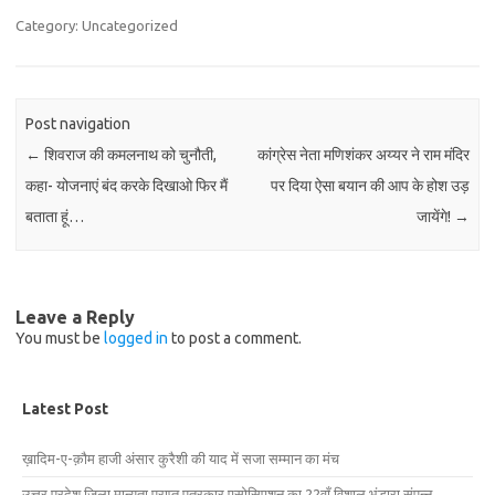
Category: Uncategorized
Post navigation
←
शिवराज की कमलनाथ को चुनौती,
कांग्रेस नेता मणिशंकर अय्यर ने राम मंदिर
कहा- योजनाएं बंद करके दिखाओ फिर मैं
पर दिया ऐसा बयान की आप के होश उड़
बताता हूं…
जायेंगे!
→
Leave a Reply
You must be
logged in
to post a comment.
Latest Post
ख़ादिम-ए-क़ौम हाजी अंसार कुरैशी की याद में सजा सम्मान का मंच
उत्तर प्रदेश जिला मान्यता प्राप्त पत्रकार एसोसिएशन का 22वाँ विशाल भंडारा संपन्न.