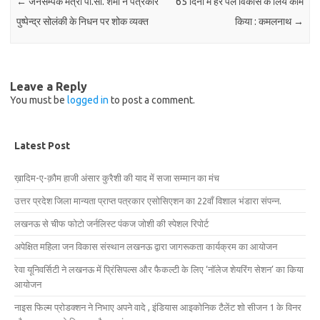
←
जनसम्पर्क मंत्री पी.सी. शर्मा ने पत्रकार
65 दिनों में हर पल विकास के लिये काम
पुष्पेन्द्र सोलंकी के निधन पर शोक व्यक्त
किया : कमलनाथ
→
Leave a Reply
You must be
logged in
to post a comment.
Latest Post
ख़ादिम-ए-क़ौम हाजी अंसार कुरैशी की याद में सजा सम्मान का मंच
उत्तर प्रदेश जिला मान्यता प्राप्त पत्रकार एसोसिएशन का 22वाँ विशाल भंडारा संपन्न.
लखनऊ से चीफ फोटो जर्नलिस्ट पंकज जोशी की स्पेशल रिपोर्ट
अपेक्षित महिला जन विकास संस्थान लखनऊ द्वारा जागरूकता कार्यक्रम का आयोजन
रेवा यूनिवर्सिटी ने लखनऊ में प्रिंसिपल्स और फैकल्टी के लिए ‘नॉलेज शेयरिंग सेशन’ का किया
आयोजन
नाइस फिल्म प्रोडक्शन ने निभाए अपने वादे , इंडियास आइकोनिक टैलेंट शो सीजन 1 के विनर