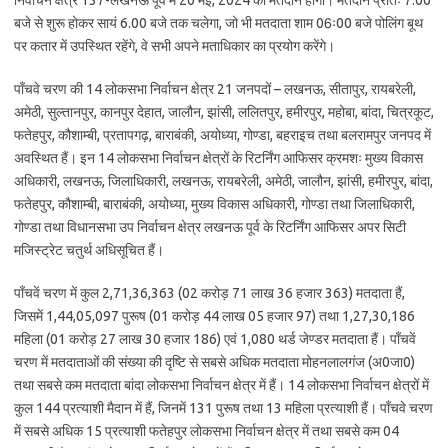
निर्वाचन क्षेत्र 137-लखनऊ पूर्व में 20 मई, 2024 को मतदान होगा। मतदान प्रातः 7.00
बजे से शुरू होकर सायं 6.00 बजे तक चलेगा, जो भी मतदाता शाम 06ः00 बजे पोलिंग बूथ
पर कतार में उपस्थित रहेंगे, वे सभी अपने मताधिकार का प्रयोग करेंगे।
पाँचवे चरण की 14 लोकसभा निर्वाचन क्षेत्र 21 जनपदों – लखनऊ, सीतापुर, रायबरेली,
अमेठी, सुल्तानपुर, कानपुर देहात, जालौन, झांसी, ललितपुर, हमीरपुर, महोबा, बांदा, चित्रकूट,
फतेहपुर, कौशाम्बी, प्रतापगढ़, बाराबंकी, अयोध्या, गोण्डा, बहराइच तथा बलरामपुर जनपद में
अवस्थित हैं। इन 14 लोकसभा निर्वाचन क्षेत्रों के रिटर्निंग आफिसर क्रमशः मुख्य विकास
अधिकारी, लखनऊ, जिलाधिकारी, लखनऊ, रायबरेली, अमेठी, जालौन, झांसी, हमीरपुर, बांदा,
फतेहपुर, कौशाम्बी, बाराबंकी, अयोध्या, मुख्य विकास अधिकारी, गोण्डा तथा जिलाधिकारी,
गोण्डा तथा विधानसभा उप निर्वाचन क्षेत्र लखनऊ पूर्व के रिटर्निंग आफिसर अपर सिटी
मजिस्ट्रेट चतुर्थ अधिसूचित हैं।
पाँचवें चरण में कुल 2,71,36,363 (02 करोड़ 71 लाख 36 हजार 363) मतदाता हैं,
जिसमें 1,44,05,097 पुरूष (01 करोड़ 44 लाख 05 हजार 97) तथा 1,27,30,186
महिला (01 करोड़ 27 लाख 30 हजार 186) एवं 1,080 थर्ड जेण्डर मतदाता हैं। पाँचवें
चरण में मतदाताओं की संख्या की दृष्टि से सबसे अधिक मतदाता मोहनलालगंज (अ0जा0)
तथा सबसे कम मतदाता बांदा लोकसभा निर्वाचन क्षेत्र में हैं। 14 लोकसभा निर्वाचन क्षेत्रों में
कुल 144 प्रत्याशी मैदान में हैं, जिनमें 131 पुरूष तथा 13 महिला प्रत्याशी हैं। पाँचवे चरण
में सबसे अधिक 15 प्रत्याशी फतेहपुर लोकसभा निर्वाचन क्षेत्र में तथा सबसे कम 04