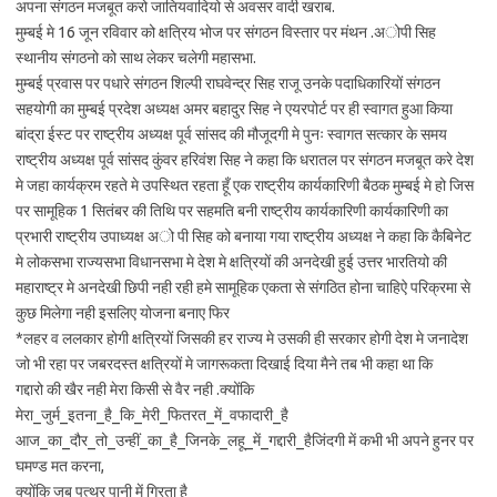
अपना संगठन मजबूत करो जातियवादियो से अवसर वादी खराब.
मुम्बई मे 16 जून रविवार को क्षत्रिय भोज पर संगठन विस्तार पर मंथन .अोपी सिह
स्थानीय संगठनो को साथ लेकर चलेगी महासभा.
मुम्बई प्रवास पर पधारे संगठन शिल्पी राघवेन्द्र सिह राजू उनके पदाधिकारियों संगठन
सहयोगी का मुम्बई प्रदेश अध्यक्ष अमर बहादुर सिह ने एयरपोर्ट पर ही स्वागत हुआ किया
बांद्रा ईस्ट पर राष्ट्रीय अध्यक्ष पूर्व सांसद की मौजूदगी मे पुनः स्वागत सत्कार के समय
राष्ट्रीय अध्यक्ष पूर्व सांसद कुंवर हरिवंश सिह ने कहा कि धरातल पर संगठन मजबूत करे देश
मे जहा कार्यक्रम रहते मे उपस्थित रहता हूँ एक राष्ट्रीय कार्यकारिणी बैठक मुम्बई मे हो जिस
पर सामूहिक 1 सितंबर की तिथि पर सहमति बनी राष्ट्रीय कार्यकारिणी कार्यकारिणी का
प्रभारी राष्ट्रीय उपाध्यक्ष अो पी सिह को बनाया गया राष्ट्रीय अध्यक्ष ने कहा कि कैबिनेट
मे लोकसभा राज्यसभा विधानसभा मे देश मे क्षत्रियों की अनदेखी हुई उत्तर भारतियो की
महाराष्ट्र मे अनदेखी छिपी नही रही हमे सामूहिक एकता से संगठित होना चाहिऐ परिक्रमा से
कुछ मिलेगा नही इसलिए योजना बनाए फिर
*लहर व ललकार होगी क्षत्रियों जिसकी हर राज्य मे उसकी ही सरकार होगी देश मे जनादेश
जो भी रहा पर जबरदस्त क्षत्रियों मे जागरूकता दिखाई दिया मैने तब भी कहा था कि
गद्दारो की खैर नही मेरा किसी से वैर नही .क्योंकि
मेरा_जुर्म_इतना_है_कि_मेरी_फितरत_में_वफादारी_है
आज_का_दौर_तो_उन्हीं_का_है_जिनके_लहू_में_गद्दारी_हैजिंदगी में कभी भी अपने हुनर पर
घमण्ड मत करना,
क्योंकि जब पत्थर पानी में गिरता है