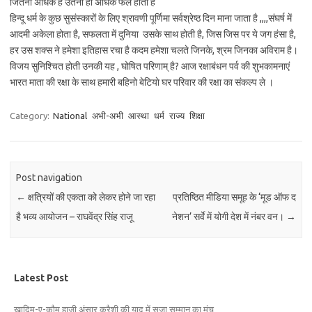
जितनी अधिक है उतना ही अधिक फल होता है
हिन्दू धर्म के कुछ सुसंस्कारों के लिए श्रावणी पूर्णिमा सर्वश्रेष्ठ दिन माना जाता है ,,,,संघर्ष में
आदमी अकेला होता है, सफलता में दुनिया उसके साथ होती है, जिस जिस पर ये जग हंसा है,
हर उस शक्स ने हमेशा इतिहास रचा है कदम हमेशा चलते जिनके, श्रम जिनका अविराम है।
विजय सुनिश्चित होती उनकी यह , घोषित परिणाम् है? आज रक्षाबंधन पर्व की शुभकामनाएं
भारत माता की रक्षा के साथ हमारी बहिनो बेटियाे घर परिवार की रक्षा का संकल्प ले ।
Category:
National
अभी-अभी
आस्था
धर्म
राज्य
शिक्षा
Post navigation
←
क्षत्रियों की एकता को लेकर होने जा रहा
प्रतिष्ठित मीडिया समूह के ‘मूड ऑफ द
है भव्य आयोजन – राघवेंद्र सिंह राजू
नेशन’ सर्वे में योगी देश में नंबर वन।
→
Latest Post
ख़ादिम-ए-क़ौम हाजी अंसार कुरैशी की याद में सजा सम्मान का मंच