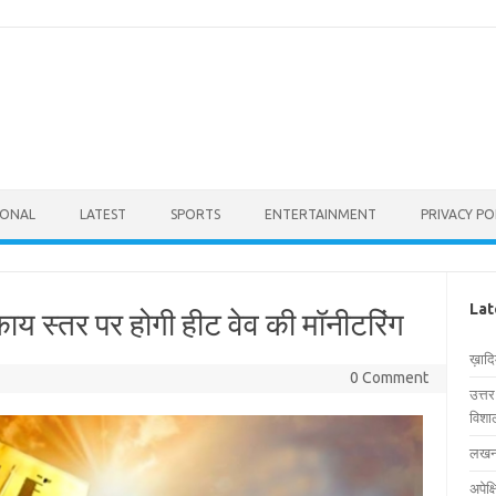
IONAL
LATEST
SPORTS
ENTERTAINMENT
PRIVACY PO
Lat
य स्तर पर होगी हीट वेव की मॉनीटरिंग
ख़ाद
0 Comment
उत्त
विशाल
लखनऊ
अपेक