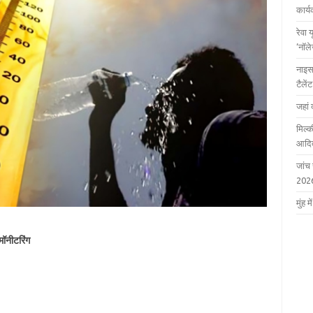
कार्
रेवा 
‘नॉल
नाइस
टैले
जहां 
मिल्क
आदित
जांच
202
मुंह
मॉनीटरिंग