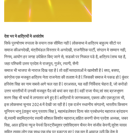
देश भर मे क्षत्रियों मे असंतोष
सिर्फ पुरुषोत्तम रुपाला के वयान तक सीमित नही l लोकसभा मे क्षत्रिय बाहुल्य सीटो पर
समाज कीअनदेखी, मंत्रीमंडल विस्तार मे अनदेखी, राजनैतिक पार्टी, संगठन मे सम्मान नही,
निगम, आयोग हर जगह उपेक्षित किए जाने से, सडको पर निकल पडे है, क्षत्रिय lसच यह है,
जहा पश्चिमी उत्तर प्रदेश मे राजपूत, गुर्जर, त्यागी, सैनी
समाज भी भाजपा से नाराज दिख रहा है l तो वहीं मतदाताओं मे खामोशी है l सपा, बसपा,
कांग्रेस एक मजबूत क्षत्रिय नेता राजनेता की तलाश मे है l जिसकी समाज मे पकड हो l कुंवर
हरिवंश सिह का नाम सबसे आगे चल रहा है l दरअसल, यह वही निर्विवाद चेहरा है, जो करोडो
उत्तर भारतीयों में उनकी मजबूत पैठ को बयां कर रहा है l वहीं राजा भैया,सां सद ब्रजभूषण
शरण सिह भी चर्चा मे लगातार बने हुए है l क्षत्रियों मे जागरूकता, एकता और एकजुटता भी,
इस लोकसभा चुनाव 2024 में देखी जा रही है l एक दर्जन स्थानीय संगठनो, भारतीय किसान
यूनियन भानु (ठाकुर भानु प्रताप सिह ), महामंडलेश्वर दिव्य संत प्रबोधनंद महाराज ब्रंदावन
से,स्वामी सदमित्रानंद स्वामी कौशल किशोर महाराज,सहित करणी सेना प्रदेश अध्यक्ष, जबर
सिह, आल इंडिया न्यूज पेपर्स डिस्ट्रीब्यूशर एशोसिएसन चैयर मेन संजीव केरनी,सुरेश यादव
सहित तमाम लोग एक साथ एक मंच पर इकट्ठा हुए l एक मत में आवाज उठी,कि देश मे