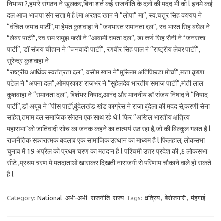
निभाया ?,हमारे संगठन ने खुलकर,बिना शर्त कई राजनीति के दलों की मदद भी की l इनमे कई
दल आज भाजपा संग सत्ता मे है lमा अरशद खान ने “लोपा” मा”, स्व.चतुर सिह कश्यप ने
“वंचित जमात पार्टी”,मा हेमंत कुशवाहा ने “जयभारत समानता दल”, स्व भारत सिह बधेल ने
“लेबर पार्टी”, स्व राम समुझ पासी ने “आवामी समता दल”, डा कर्ण सिह सैनी ने “जनसत्ता
पार्टी”, डॉ संजय चौहान ने “जनवादी पार्टी”, रणवीर सिह पाल ने “राष्ट्रीय लेवर पार्टी”,
सुरेन्द्र कुशवाहा ने
“राष्ट्रीय आर्थिक स्वतंत्रता दल”, वसीम खान ने”मुस्लिम अतिपिछडा मोर्चा”,माता कृष्णा
पटेल ने “अपना दल”,ओमप्रकाश राजभर ने “सुहेलदेव भारतीय समाज पार्टी”,मोती लाल
कुशवाहा ने “समानता दल”, बिशंभर निषाद,आनंद और माननीय डॉ संजय निषाद ने “निषाद
पार्टी”,डॉ अयूब ने “पीस पार्टी,बुंदेलखंड खंड काग्रेस ने राजा बुंदेला की मदद से,करणी सेना
सहित,तमाम दल समाजिक संगठन एक साथ रहे थे l फिर “अखिल भारतीय क्षत्रिय
महासभा”को जातिवादी सोच का जनक कहने का तात्पर्य उठ रहा है,जो की बिल्कुल गलत है l
राजनैतिक सकारात्मक बदलाव एक सामाजिक उत्थान का माध्यम है l फिलहाल, लोकसभा
चुनाव में 19 अप्रैल को प्रथम चरण का मतदान है l पश्चिमी उत्तर प्रदेश की ,8 लोकसभा
सीटे ,प्रथम चरण मे मतदाताओं खासकर दिखती नाराजगी से परिणाम चौकाने वाले हो सकते
है l
Category:
National
अभी-अभी
राजनीति
राज्य
Tags:
क्षत्रिय
,
बेरोजगारी
,
मंहगाई