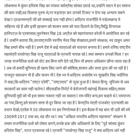
लोकसभा मे कुंवर हरिवंश सिह का पांचवा सर्वश्रेष्ठ सांसद एवार्ड था,उन्होंने सदन मे हर समाज
की बात रखी,वह विकास पुरुष थे,पर षड्यंत्र कर उनको टिकट न देना यह अन्याय सबने
देखा l प्रधानमन्त्री जी को सच्चाई पता नही होगा l क्षत्रिय राजनीति मे रुहेलखण्ड मे
सक्रिय रहे हैं और इसी एहसान को शासन सत्ता को याद दिलाने के लिए,सिद्धि विनायक
हास्पिटल के प्रशासक,भुवनेश्वर सिह 28 अप्रैल को महापंचायत बरेली मे आयोजित कर रहे
है l उन्होंने बताया कि,उपराष्ट्रपति स्वर्गीय भैरव सिह शेखावत,हमारे संरक्षक, स्व ठाकुर अमर
सिह हमारे बीच नही है l हमने देश मे कई यात्राओं को यादगार बनाया है l हमारे वरिष्ठ राष्ट्रीय
महामंत्री राघवेन्द्र सिह राजू यात्राओं के प्रभारी नायक रहे l क्या सम्मान उनको मिला ? हर
जगह राजनैतिक दलो को वोट हम बिना मांगे देते रहे,फिर भी हमारा अधिकार छीना जाता रहा है
l अब तो हमारी बुनियाद ही खत्म किए जाने की कोशिश,शासन और सत्ता द्वारा की जा रही है l
राजपूत सावधान भी है और सजग भी l देश भर मे क्षत्रिय असंतोष पर सुखवीर सिह भदौरिया
ने कहा,कि क्षत्रिय “राष्ट्र प्रेमी”, “राष्ट्रवाद” से जुडा हुआ है l केवल हिन्दू- मुस्लिम से अब
सरकारों का काम नही चलेगा l सीएसडीस रिपोर्ट मे बेरोजगारी महंगाई विकास सहित,तमाम
बुनियादी मुद्दों को भी इस समय नकारा नही जा सकता l राम मंदिर बना,हम चाहते थे l रामराज्य
आ गया,किन्तु हमे शासन सत्ता से दूर किया जा रहा है l केन्द्रीय मंत्री राजकोट प्रत्याशी का
वयान देखो,प्रदेश मे 30 लोकसभा पर हम निर्णात्मक है l इस बैठक में यह बात भी उठी की वर्ष
2009से 2012 तक का, वह दौर था l जब “अखिल भारतीय क्षत्रिय महासभा” संरक्षण मे
तमाम राजनैतिक दलो को पोषत करने,उनके हक और अधिकारो के लिए “पूर्व सांसद कुंवर
हरिवंश सिह”, स्टार प्रचारक रहे l प्रभारी “राघवेन्द्र सिह राजू” ने क्या क्षत्रिय धर्म नही