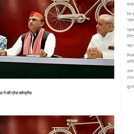
कार्
रेवा 
‘नॉल
नाइस
टैले
जहां 
मिल्क
आदित
जांच
202
मुंह
ने की प्रेस कॉन्फ्रेंस