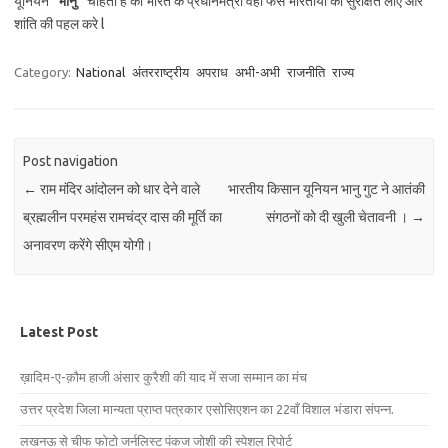
यूनियन “
भानु”
चाहती हैं की भारत के प्रधानमंत्री वहाँ फंसे भारतीयों को सुरक्षित लाऐ और
शांति की पहल करे l
Category:
National
अंतरराष्ट्रीय
अपराध
अभी-अभी
राजनीति
राज्य
Post navigation
←
राम मंदिर आंदोलन को धार देने वाले
भारतीय किसान यूनियन भानु गुट ने आतंकी
ब्रह्मलीन परमहंस रामचंद्र दास की मूर्ति का
संगठनों को दी खुली चेतावनी ।
→
अनावरण करेंगे सीएम योगी।
Latest Post
ख़ादिम-ए-क़ौम हाजी अंसार कुरैशी की याद में सजा सम्मान का मंच
उत्तर प्रदेश जिला मान्यता प्राप्त पत्रकार एसोसिएशन का 22वाँ विशाल भंडारा संपन्न.
लखनऊ से चीफ फोटो जर्नलिस्ट पंकज जोशी की स्पेशल रिपोर्ट