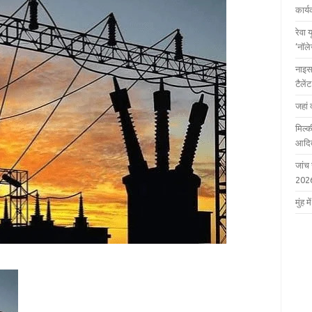
कार्
रेवा 
‘नॉल
नाइस
टैले
जहां 
मिल्क
आदित
जांच
202
मुंह