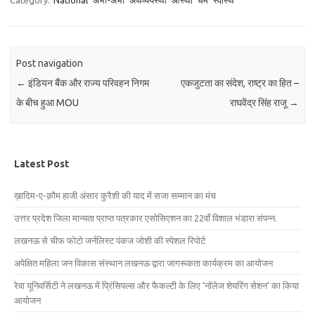
Category:
National
अभी-अभी
अर्थव्ययस्था
आस्था
धर्म
स्वास्थ
Post navigation
←
इंडियन बैंक और राज्य परिवहन निगम
एकजुटता का संदेश, राष्ट्र का हित –
के बीच हुआ MOU
राघवेंद्र सिंह राजू
→
Latest Post
ख़ादिम-ए-क़ौम हाजी अंसार कुरैशी की याद में सजा सम्मान का मंच
उत्तर प्रदेश जिला मान्यता प्राप्त पत्रकार एसोसिएशन का 22वाँ विशाल भंडारा संपन्न.
लखनऊ से चीफ फोटो जर्नलिस्ट पंकज जोशी की स्पेशल रिपोर्ट
अपेक्षित महिला जन विकास संस्थान लखनऊ द्वारा जागरूकता कार्यक्रम का आयोजन
रेवा यूनिवर्सिटी ने लखनऊ में प्रिंसिपल्स और फैकल्टी के लिए ‘नॉलेज शेयरिंग सेशन’ का किया
आयोजन