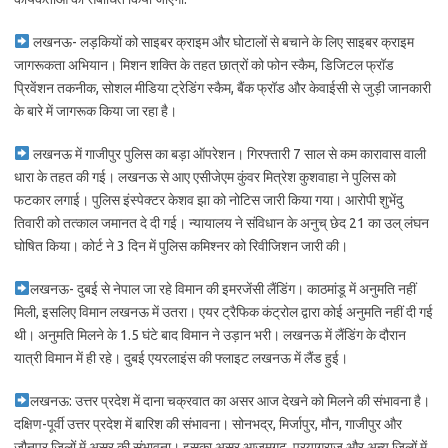
लखनऊ- लड़कियों को साइबर क्राइम और घोटालों से बचाने के लिए साइबर क्राइम
जागरूकता अभियान। मिशन शक्ति के तहत छात्रों को फोन स्कैम, डिजिटल फ्रॉड
प्रिवेंशन तकनीक, सोशल मीडिया ट्रेडिंग स्कैम, बैंक फ्रॉड और केवाईसी से जुड़ी जानकारी
के बारे में जागरूक किया जा रहा है।
लखनऊ में गाजीपुर पुलिस का बड़ा ऑपरेशन। गिरफ्तारी 7 साल से कम कारावास वाली
धारा के तहत की गई। लखनऊ से आए एसीजेएम कुंवर मित्रेश कुशवाहा ने पुलिस को
फटकार लगाई। पुलिस इंस्पेक्टर केशव झा को नोटिस जारी किया गया। आरोपी शुभेंदु
तिवारी को तत्काल जमानत दे दी गई। न्यायालय ने संविधान के अनुच् छेद 21 का उल् लंघन
घोषित किया। कोर्ट ने 3 दिन में पुलिस कमिश्नर को रिवीजिशन जारी की।
लखनऊ- दुबई से नेपाल जा रहे विमान की इमरजेंसी लैंडिंग। काठमांडू में अनुमति नहीं
मिली, इसलिए विमान लखनऊ में उतरा। एयर ट्रैफिक कंट्रोल द्वारा कोई अनुमति नहीं दी गई
थी। अनुमति मिलने के 1.5 घंटे बाद विमान ने उड़ान भरी। लखनऊ में लैंडिंग के दौरान
यात्री विमान में ही रहे। दुबई एयरलाइंस की फ्लाइट लखनऊ में लैंड हुई।
लखनऊ: उत्तर प्रदेश में दाना चक्रवात का असर आज देखने को मिलने की संभावना है।
दक्षिण-पूर्वी उत्तर प्रदेश में बारिश की संभावना। सोनभद्र, मिर्जापुर, मौन, गाजीपुर और
जौनपुर जिलों में असर की संभावना। इसका असर आजमगढ़, प्रयागराज और अन्य जिलों में