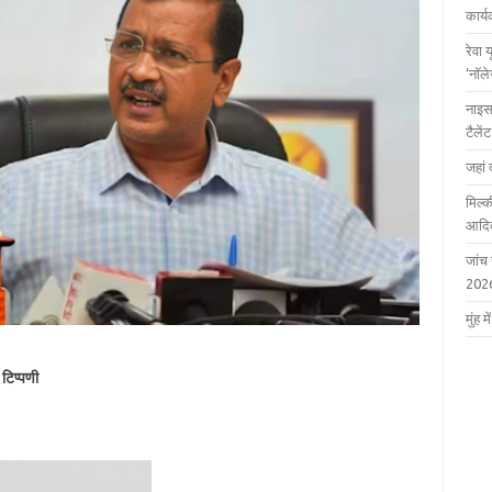
कार्
रेवा 
‘नॉल
नाइस
टैले
जहां 
मिल्क
आदित
जांच
202
मुंह
टिप्पणी