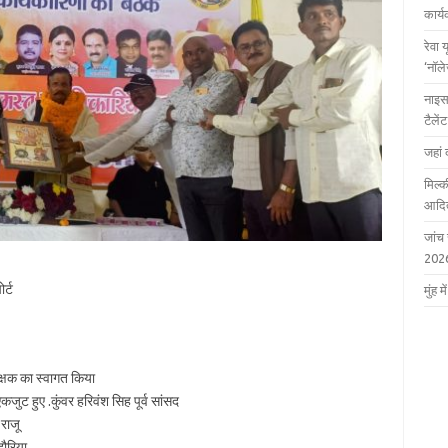
कार्
रेवा 
‘नॉल
नाइस
टैले
जहां 
मिल्क
आदित
जांच
202
र्ट
मुंह
रक्षक का स्वागत किया
जुट हुए .कुंवर हरिवंश सिह पूर्व सांसद
 राजू
ौरिया